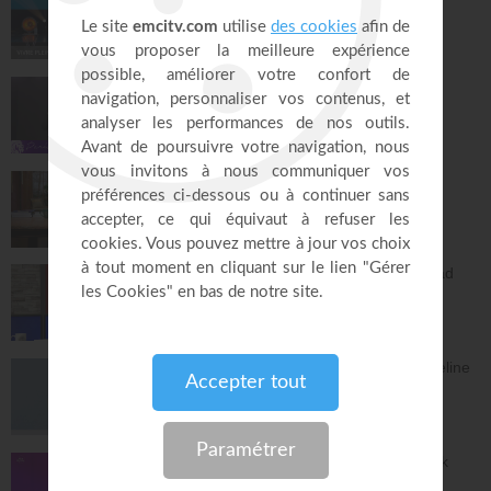
Joyce Meyer
Vivre pleinement sa vie !
26:25
Jésus, Roi d'amour ! - Dorothée Rajiah
Paris Centre Chrétien
56:50
Vous l'avez déjà - épisode 14 - Andrew
Wommack
La Vérité de l'Évangile
26:34
L'Epître aux Hébreux (épisode 29) - Ayyad
Zarif
Toute la Bible
28:24
Le péché n'a plus de pouvoir sur toi - Yveline
Lebeau
Église Plénitude
54:47
Où en est ta relation avec Dieu ? - Patrick
Boudehent