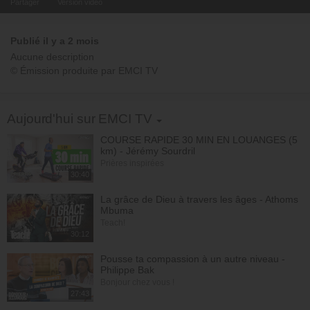
Partager
Version video
Publié il y a 2 mois
Aucune description
© Émission produite par EMCI TV
Toggle Dropdown
Aujourd'hui sur EMCI TV
COURSE RAPIDE 30 MIN EN LOUANGES (5
km) - Jérémy Sourdril
Prières inspirées
30:40
La grâce de Dieu à travers les âges - Athoms
Mbuma
Teach!
30:12
Pousse ta compassion à un autre niveau -
Philippe Bak
Bonjour chez vous !
27:43