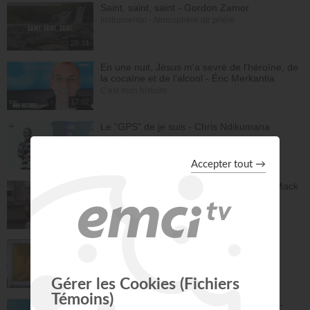
Saint, saint, saint - Gordon Zamor
Instrumental - Atmosphère de prière
28:31
En une nuit, Jésus m'a sevré de l'héroïne, de
la cocaïne et de l'alcool - Éric Merkantia
C'est mon histoire
17:07
Le "GPS" de je suis - Chris Ndikumana
Kanguka
59:51
Dieu peut racheter tes erreurs - Audrey Mack
ZONE RAPHA
27:52
Ce que l'esprit dit aux églises - Partie 4 -
Mario Massicotte
Pain de vie
28:31
Le changement est nécessaire - partie 1 -