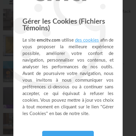
59:51
Dieu peut racheter tes erreurs - Audrey Mack
ZONE RAPHA
27:52
Ce que l'esprit dit aux églises - Partie 4 -
Mario Massicotte
Pain de vie
28:31
Le changement est nécessaire - partie 1 -
Joyce Meyer
Vivre pleinement sa vie !
26:25
Jésus, Roi d'amour ! - Dorothée Rajiah
Paris Centre Chrétien
56:50
Vous l'avez déjà - épisode 14 - Andrew
Wommack
La Vérité de l'Évangile
26:34