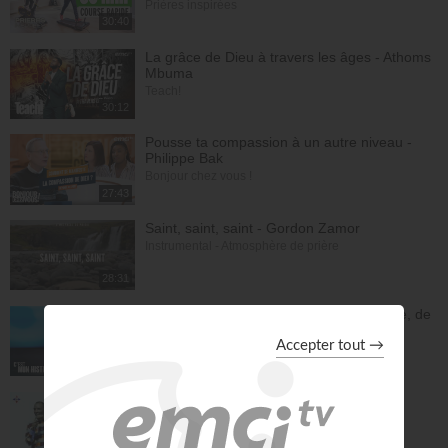
Prières inspirées
30:40
La grâce de Dieu à travers les âges - Athoms
Mbuma
Teach!
30:12
Pousse ta compassion à un autre niveau -
Philippe Bak
Bonjour chez vous !
27:43
Saint, saint, saint - Gordon Zamor
Instrumental - Atmosphère de prière
28:31
En une nuit, Jésus m'a sevré de l'héroïne, de
la cocaïne et de l'alcool - Éric Merkantia
C'est mon histoire
17:07
Le "GPS" de je suis - Chris Ndikumana
Kanguka