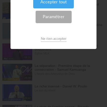
L'Epître aux Hébreux (épisode 29) - Ayyad
Zarif
Toute la Bible
28:24
Le péché n'a plus de pouvoir sur toi - Yveline
Lebeau
Église Plénitude
54:47
Où en est ta relation avec Dieu ? - Patrick
Boudehent
Église MLK
58:31
La séparation : Première étape de la
consécration - Samuel Kamuanga
L'heure des Amoureux de Dieu
28:39
Le riche insensé - Daniel W. Poulin
Le son du réveil
29:42
La pluie de l'arrière saison - Ricardo