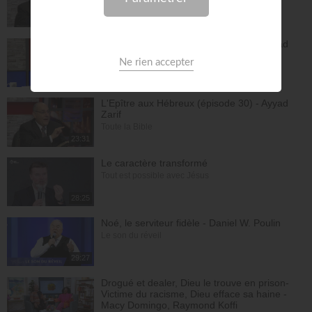
Toute la Bible
26:34
L'Epître aux Hébreux (épisode 29) - Ayyad
Zarif
Toute la Bible
28:24
L'Epître aux Hébreux (épisode 30) - Ayyad
Zarif
Toute la Bible
23:31
Le caractère transformé
Tout est possible avec Jésus
28:25
Noé, le serviteur fidèle - Daniel W. Poulin
Le son du réveil
29:27
Drogué et dealer, Dieu le trouve en prison-
Victime du racisme, Dieu efface sa haine -
Macy Domingo, Raymond Koffi