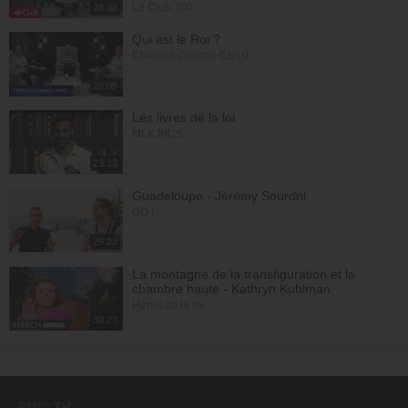
Le Club 700
28:38
Qui est le Roi ?
Chrétien Comme Christ
28:05
Les livres de la loi
MLK KIDS
23:13
Guadeloupe - Jérémy Sourdril
GO !
29:23
La montagne de la transfiguration et la
chambre haute - Kathryn Kuhlman
Héros de la foi
30:23
EMCI TV