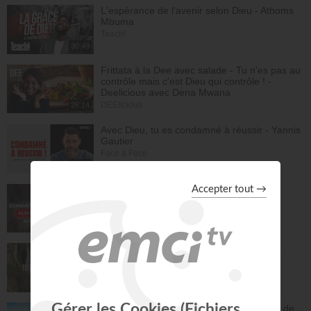
L'espérance de l'avenir selon Dieu - Athoms
Mbuma
Teach!
30:49
Frittata à la Dee avec salade - Tu n'es pas au
contrôle mais c'est Dieu qui contrôle ! -
Deelicious avec Dena Mwana
DEElicious
26:14
Avec Dieu, tu es condamné à réussir - Yannis
Gautier
Face à Face
32:17
LIVE TEACH! - Les réalités du combat
spirituel avec Athoms Mbuma - Partie 1 -
Michael Lebeau et Aurélie Tchatchou
Live Spéciaux
223:49
Tu es le Dieu qui guérit - Anne-Clémence
Rouffet, Gordon Zamor
Instrumental - Atmosphère de prière
28:34
Ancien membre de gang, Jésus m'a sorti de