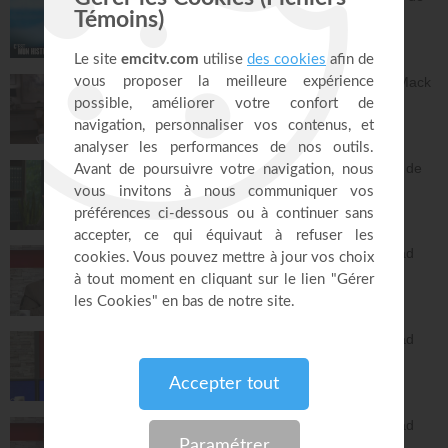
la rue - Israël
C'est mon histoire
13:32
Dieu peut racheter tes erreurs - Audrey Mack
ZONE RAPHA
27:52
Vous pouvez compter sur les promesses de
Dieu - Bayless Conley
Réponses avec "Bayless Conley"
27:02
L'Epître aux Hébreux (épisode 26) - Ayyad
Zarif
Toute la Bible
26:25
L'Epître aux Hébreux (épisode 27) - Ayyad
Zarif
Toute la Bible
24:55
L'Epître aux Hébreux (épisode 28) - Ayyad
Zarif