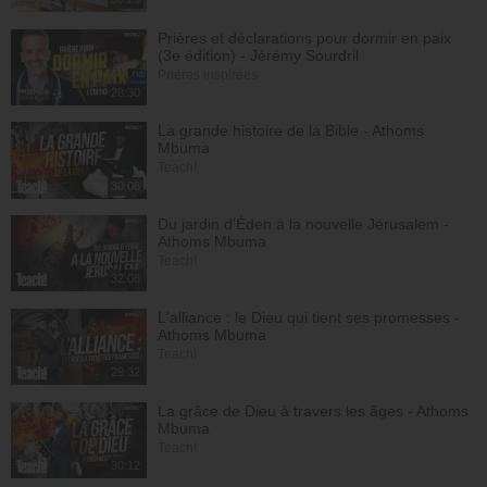
Prières et déclarations pour dormir en paix
(3e édition) - Jérémy Sourdril
Prières inspirées
28:30
La grande histoire de la Bible - Athoms
Mbuma
Teach!
30:08
Du jardin d'Éden à la nouvelle Jérusalem -
Athoms Mbuma
Teach!
32:08
L'alliance : le Dieu qui tient ses promesses -
Athoms Mbuma
Teach!
29:32
La grâce de Dieu à travers les âges - Athoms
Mbuma
Teach!
30:12