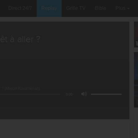
Direct 24/7
Replay
Grille TV
Bible
Plus
t à aller ?
ler ? (Marcel Kouamenan)
0:00