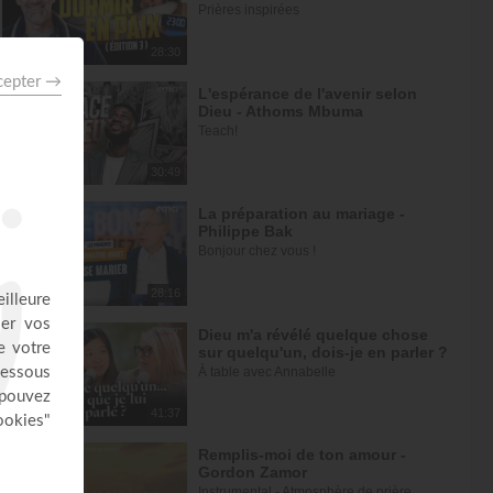
Prières inspirées
28:30
L'espérance de l'avenir selon
Dieu - Athoms Mbuma
Teach!
30:49
La préparation au mariage -
Philippe Bak
Bonjour chez vous !
28:16
Dieu m'a révélé quelque chose
sur quelqu'un, dois-je en parler ?
À table avec Annabelle
41:37
Remplis-moi de ton amour -
Gordon Zamor
Instrumental - Atmosphère de prière