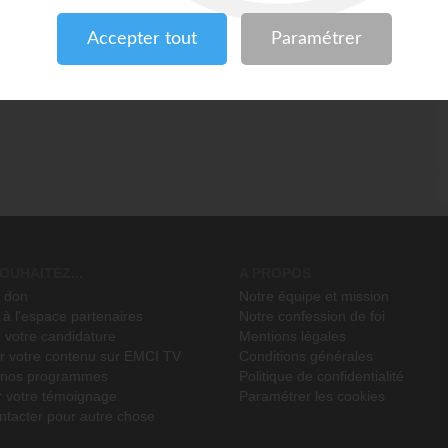
OUHAITEZ...
A PROPOS
n don
Notre équipe et mission
à l'espace partenaires
Notre confession de foi
 votre candidature
Mentions légales
r votre contenu sur EMCI TV
Conditions générales
r nos programmes
Politique de confidentialité
r votre témoignage
Paramétrer les cookies
ntacter pour autre chose