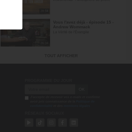
28:34
Vous l'avez déjà - épisode 15 -
Andrew Wommack
La Vérité de l'Évangile
26:34
L'Epître aux Hébreux (épisode 30)
TOUT AFFICHER
- Ayyad Zarif
Toute la Bible
23:31
PROGRAMME DU JOUR
Jésus et la dynamique
OK
prophétique - partie 2 - Franck...
Gospel Vision Center
J'accepte de recevoir vos e-mails et confirme
avoir pris connaissance de la
Politique de
confidentialité
et des
mentions légales
28:28
RÉSEAUX SOCIAUX
Réjouis-toi d'avance car ta
nouvelle saison est déjà écrite -...
En Eau Profonde