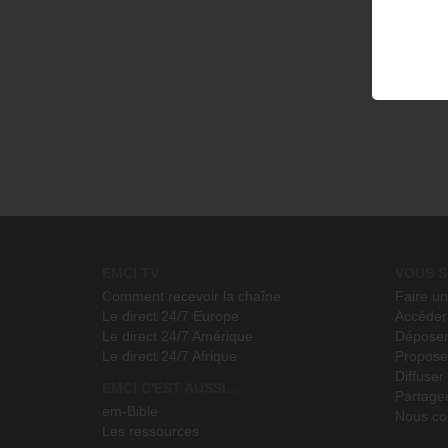
EMCI TV
VOUS S
Comment recevoir la chaîne
Faire u
Le direct 24/7 Europe
Accéder 
Le direct 24/7 Amérique
Déposer
Le direct 24/7 Afrique
Propose
Diffuse
EMCI C'EST AUSSI...
Partage
em-Bible
Nous co
Les ressources