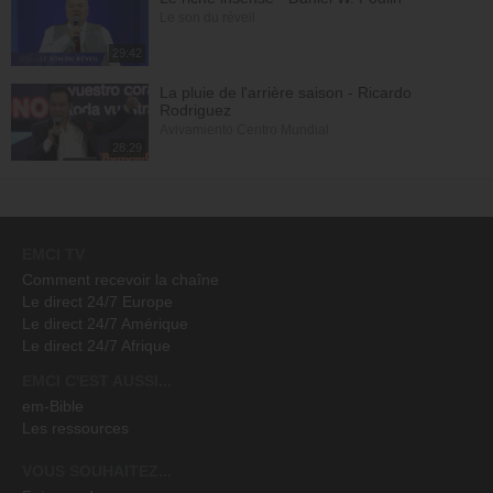
Le son du réveil
29:42
La pluie de l'arrière saison - Ricardo
Rodriguez
Avivamiento Centro Mundial
28:29
EMCI TV
Comment recevoir la chaîne
Le direct 24/7 Europe
Le direct 24/7 Amérique
Le direct 24/7 Afrique
EMCI C'EST AUSSI...
em-Bible
Les ressources
VOUS SOUHAITEZ...