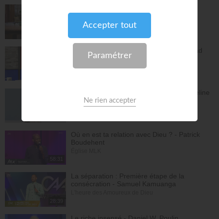
Vous l'avez déjà - épisode 14 - Andrew
Wommack
La Vérité de l'Évangile
26:34
L'Epître aux Hébreux (épisode 29) - Ayyad
Zarif
Toute la Bible
28:24
Le péché n'a plus de pouvoir sur toi - Yveline
Lebeau
Église Plénitude
54:47
Où en est ta relation avec Dieu ? - Patrick
Boudehent
Église MLK
58:31
La séparation : Première étape de la
consécration - Samuel Kamuanga
L'heure des Amoureux de Dieu
28:39
Le riche insensé - Daniel W. Poulin