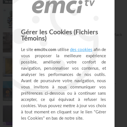
17:07
Le "GPS" de je suis - Chris Ndikumana
Kanguka
59:51
Dieu peut racheter tes erreurs - Audrey Mack
ZONE RAPHA
27:52
Ce que l'esprit dit aux églises - Partie 4 -
Mario Massicotte
Pain de vie
28:31
Le changement est nécessaire - partie 1 -
Joyce Meyer
Vivre pleinement sa vie !
26:25
Jésus, Roi d'amour ! - Dorothée Rajiah
Paris Centre Chrétien
56:50