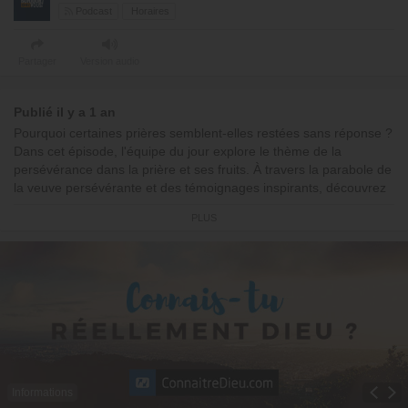
Podcast
Horaires
Partager
Version audio
Publié il y a 1 an
Pourquoi certaines prières semblent-elles restées sans réponse ?
Dans cet épisode, l'équipe du jour explore le thème de la
persévérance dans la prière et ses fruits. À travers la parabole de
la veuve persévérante et des témoignages inspirants, découvrez
pourquoi certaines réponses tardent et comment maintenir votre
PLUS
foi vivante pendant l'attente. Un éclairage particulier est donné
sur l'efficacité de la prière individuelle et collective. Soyez
encouragé(e) à travers cet épisode !
00:00:00 : Début de l'émission
00:02:05 : Pensée du jour : « La persévérance dans la prière
porte du fruit »
00:07:28 : Verset du jour
00:14:47 : Une question, une réponse : « Pourquoi est-ce si long
d'être exaucé parfois ? »
Informations
00:21:13 : Une question, une réponse : « La prière à plusieurs