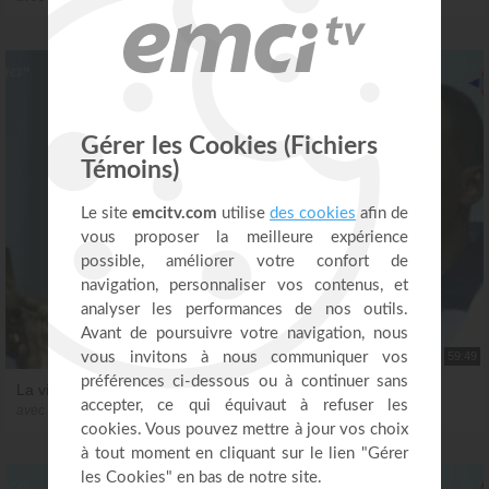
59:49
La vision de selfie
avec Chris Ndikumana