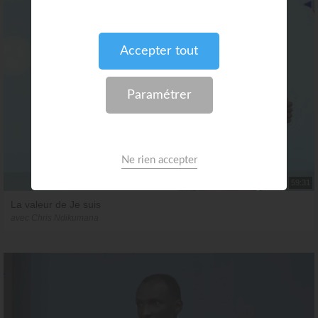
59:31
La valeur de Je suis
avec Chris Ndikumana