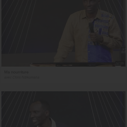
57:55
Ma nourriture
avec Chris Ndikumana