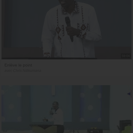
59:04
Enlève le point
avec Chris Ndikumana