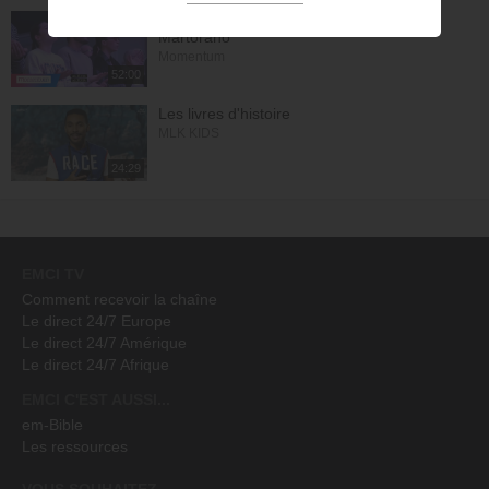
La gratitude précède le miracle - Patrice
Martorano
Momentum
52:00
Les livres d'histoire
MLK KIDS
24:29
EMCI TV
Comment recevoir la chaîne
Le direct 24/7 Europe
Le direct 24/7 Amérique
Le direct 24/7 Afrique
EMCI C'EST AUSSI...
em-Bible
Les ressources
VOUS SOUHAITEZ...