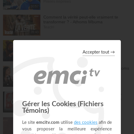
Prières inspirées
30:57
Comment la vérité peut-elle vraiment te
transformer ? - Athoms Mbuma
Teach!
28:43
STOP à l'inquiétude
Bonjour chez vous !
31:06
Nadège et Athoms : notre rencontre - Athoms
Mbuma
À table avec Annabelle
44:38
Ciel ouvert - Atmosphère de Prière Vol.2 -
Gordon Zamor - EMCI Musique - Gordon
Zamor, Marie Zamor
Instrumental - Atmosphère de prière
28:50
Jésus est la porte - Dorothée Rajiah
Paris Centre Chrétien