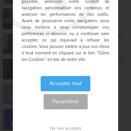
55:12
Vous l'avez déjà - épisode 16 - Andrew
Wommack
La Vérité de l'Évangile
26:29
L'Epître aux Hébreux (épisode 31) - Ayyad
Zarif
Toute la Bible
26:21
Jésus et la dynamique prophétique - partie 2 -
Franck Alexandre
Gospel Vision Center
28:28
La sanctification pour chacun - Jérémy
Sourdril
Église Plénitude
54:14
Le riche insensé - Daniel W. Poulin
Le son du réveil
29:42