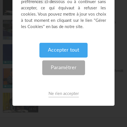
déjà écrite - Lilliane Sanogo
En Eau Profonde
57:52
Pourquoi tu dois être fière d'avoir accepté
Jésus ? - Raoul Wafo
Le Temple de la foi
53:05
Bethesda : Du désespoir à la grâce !
La Porte Ouverte Chrétienne
40:47
Notre identité en Christ - Samuel Peterschmitt
La Porte Ouverte Chrétienne
55:33
Nos actions ont des conséquences
NV Junior
16:51