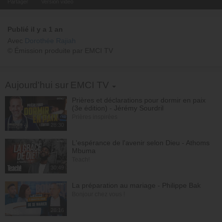
Partager
Version video
Publié il y a 1 an
Avec
Dorothée Rajiah
© Émission produite par EMCI TV
Toggle Dropdown
Aujourd'hui sur EMCI TV
Prières et déclarations pour dormir en paix
(3e édition) - Jérémy Sourdril
Prières inspirées
28:30
L'espérance de l'avenir selon Dieu - Athoms
Mbuma
Teach!
30:49
La préparation au mariage - Philippe Bak
Bonjour chez vous !
28:16