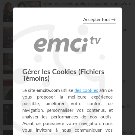
Dieu m'a révélé quelque chose sur quelqu'un,
dois-je en parler ?
À table avec Annabelle
41:37
Remplis-moi de ton amour - Gordon Zamor
Instrumental - Atmosphère de prière
28:34
Vous l'avez déjà - épisode 15 - Andrew
Wommack
La Vérité de l'Évangile
26:34
L'Epître aux Hébreux (épisode 30) - Ayyad
Zarif
Toute la Bible
23:31
Jésus et la dynamique prophétique - partie 2 -
Franck Alexandre
Gospel Vision Center
28:28
Réjouis-toi d'avance car ta nouvelle saison est