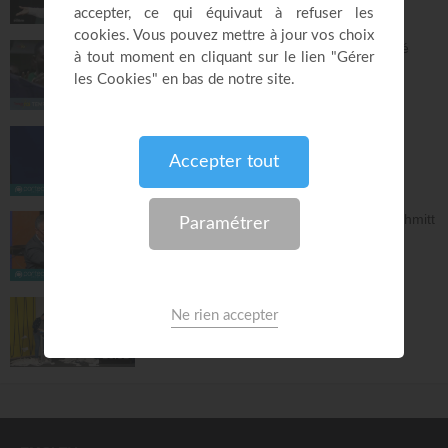
57:52
Pourquoi tu dois être fière d'avoir accepté
Jésus ? - Raoul Wafo
Le Temple de la foi
53:05
Bethesda : Du désespoir à la grâce !
La Porte Ouverte Chrétienne
40:47
Notre identité en Christ - Samuel Peterschmitt
La Porte Ouverte Chrétienne
55:33
Nos actions ont des conséquences
NV Junior
16:51