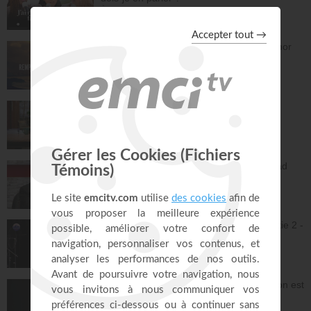
À table avec Annabelle
41:37
Remplis-moi de ton amour - Gordon Zamor
Instrumental - Atmosphère de prière
28:34
Vous l'avez déjà - épisode 15 - Andrew
Wommack
La Vérité de l'Évangile
26:34
L'Epître aux Hébreux (épisode 30) - Ayyad
Zarif
Toute la Bible
23:31
Jésus et la dynamique prophétique - partie 2 -
Franck Alexandre
Gospel Vision Center
28:28
Réjouis-toi d'avance car ta nouvelle saison est
déjà écrite - Lilliane Sanogo
En Eau Profonde