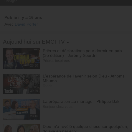
Partager
Publié il y a 16 ans
Avec
David Porter
Toggle Dropdown
Aujourd'hui sur EMCI TV
Prières et déclarations pour dormir en paix
(3e édition) - Jérémy Sourdril
Prières inspirées
28:30
L'espérance de l'avenir selon Dieu - Athoms
Mbuma
Teach!
30:49
La préparation au mariage - Philippe Bak
Bonjour chez vous !
28:16
Dieu m'a révélé quelque chose sur quelqu'un,
dois-je en parler ?