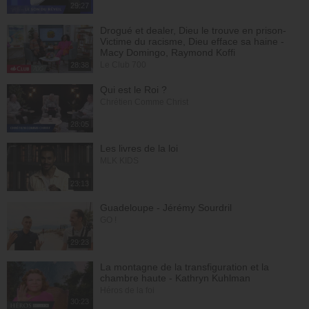
29:27
Drogué et dealer, Dieu le trouve en prison-
Victime du racisme, Dieu efface sa haine -
Macy Domingo, Raymond Koffi
Le Club 700
28:38
Qui est le Roi ?
Chrétien Comme Christ
28:05
Les livres de la loi
MLK KIDS
23:13
Guadeloupe - Jérémy Sourdril
GO !
29:23
La montagne de la transfiguration et la
chambre haute - Kathryn Kuhlman
Héros de la foi
30:23