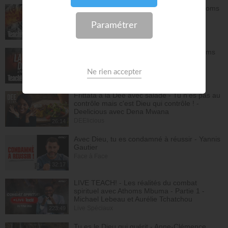
La grâce de Dieu à travers les âges - Athoms
Mbuma
Teach!
30:12
L'espérance de l'avenir selon Dieu - Athoms
Mbuma
Teach!
30:49
Frittata à la Dee avec salade - Tu n'es pas au
contrôle mais c'est Dieu qui contrôle ! -
Deelicious avec Dena Mwana
DEElicious
26:14
Avec Dieu, tu es condamné à réussir - Yannis
Gautier
Face à Face
32:17
LIVE TEACH! - Les réalités du combat
spirituel avec Athoms Mbuma - Partie 1 -
Michael Lebeau et Aurélie Tchatchou
Live Spéciaux
223:49
Tu es le Dieu qui guérit - Anne-Clémence