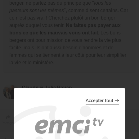
berger, ne partez pas du principe que "
tous les
pasteurs sont les mêmes
", comme disent certains. Car
ce n'est pas vrai ! Cherchez plutôt un bon berger
auprès duquel vous tenir.
Ne faites pas payer aux
bons ce que les mauvais vous ont fait.
Les bons
bergers ont pour mission de vous rendre la vie plus
facile, mais ils ont aussi besoin d'hommes et de
femmes qui se tiennent à leur côté pour leur simplifier
la vie et le ministère.
Claude & Julia Payan
Pasteur
Partager
Toggle Dropdown