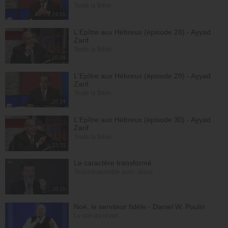
Toute la Bible
24:55
L'Epître aux Hébreux (épisode 28) - Ayyad
Zarif
Toute la Bible
26:34
L'Epître aux Hébreux (épisode 29) - Ayyad
Zarif
Toute la Bible
28:24
L'Epître aux Hébreux (épisode 30) - Ayyad
Zarif
Toute la Bible
23:31
Le caractère transformé
Tout est possible avec Jésus
28:25
Noé, le serviteur fidèle - Daniel W. Poulin
Le son du réveil