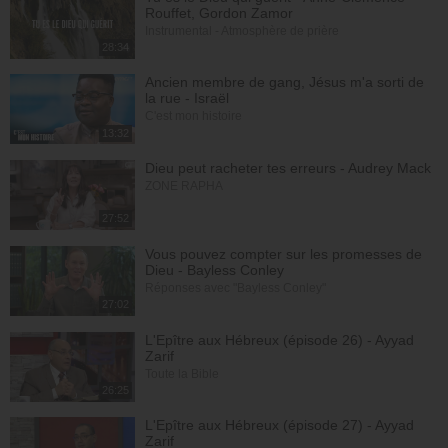
Rouffet, Gordon Zamor
Instrumental - Atmosphère de prière
28:34
Ancien membre de gang, Jésus m'a sorti de
la rue - Israël
C'est mon histoire
13:32
Dieu peut racheter tes erreurs - Audrey Mack
ZONE RAPHA
27:52
Vous pouvez compter sur les promesses de
Dieu - Bayless Conley
Réponses avec "Bayless Conley"
27:02
L'Epître aux Hébreux (épisode 26) - Ayyad
Zarif
Toute la Bible
26:25
L'Epître aux Hébreux (épisode 27) - Ayyad
Zarif