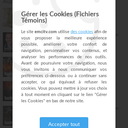
Aujourd'hui sur EMCI TV
2500 PAS EN 30 MIN - Marche bien-être -
Jérémy Sourdril
Prières inspirées
30:23
Prières et déclarations pour dormir en paix
(3e édition) - Jérémy Sourdril
Prières inspirées
28:30
La grande histoire de la Bible - Athoms
Mbuma
Teach!
30:08
Du jardin d'Éden à la nouvelle Jérusalem -
Athoms Mbuma
Teach!
32:08
L'alliance : le Dieu qui tient ses promesses -
Athoms Mbuma
Teach!
29:32