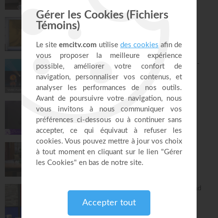
27:52
Ce que l'esprit dit aux églises - Partie 4 -
Mario Massicotte
Pain de vie
28:31
Le changement est nécessaire - partie 1 -
Joyce Meyer
Vivre pleinement sa vie !
26:25
Jésus, Roi d'amour ! - Dorothée Rajiah
Paris Centre Chrétien
56:50
Vous l'avez déjà - épisode 14 - Andrew
Wommack
La Vérité de l'Évangile
26:34
L'Epître aux Hébreux (épisode 29) - Ayyad
Zarif
Toute la Bible
28:24