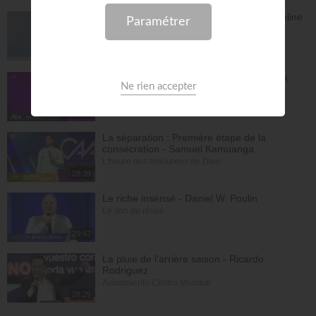
Le péché n'a plus de pouvoir sur toi - Yveline
Lebeau
Église Plénitude
54:47
Où en est ta relation avec Dieu ? - Patrick
Boudehent
Église MLK
58:31
La séparation : Première étape de la
consécration - Samuel Kamuanga
L'heure des Amoureux de Dieu
28:39
Le riche insensé - Daniel W. Poulin
Le son du réveil
29:42
La pluie de l'arrière saison - Ricardo
Rodriguez
Avivamiento Centro Mundial
28:29