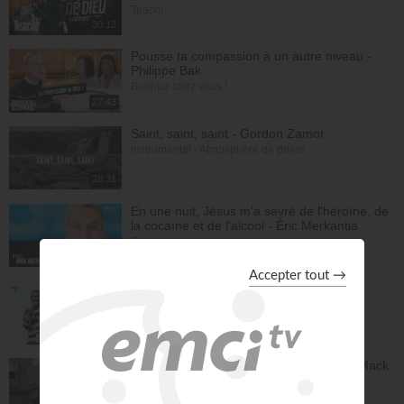
Teach!
30:12
Pousse ta compassion à un autre niveau -
Philippe Bak
Bonjour chez vous !
27:43
Saint, saint, saint - Gordon Zamor
Instrumental - Atmosphère de prière
28:31
En une nuit, Jésus m'a sevré de l'héroïne, de
la cocaïne et de l'alcool - Éric Merkantia
C'est mon histoire
17:07
Le "GPS" de je suis - Chris Ndikumana
Kanguka
59:51
Dieu peut racheter tes erreurs - Audrey Mack
ZONE RAPHA