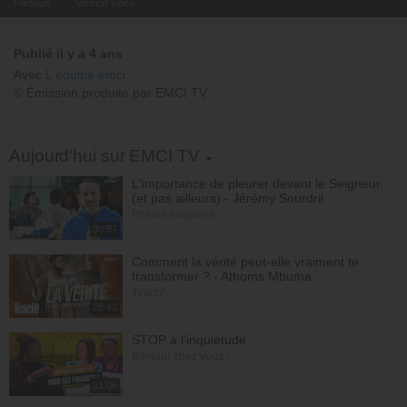
Partager
Version video
Publié il y a 4 ans
Avec
L'équipe emci
© Émission produite par EMCI TV
Toggle Dropdown
Aujourd'hui sur EMCI TV
L'importance de pleurer devant le Seigneur
(et pas ailleurs) - Jérémy Sourdril
Prières inspirées
30:57
Comment la vérité peut-elle vraiment te
transformer ? - Athoms Mbuma
Teach!
28:43
STOP à l'inquiétude
Bonjour chez vous !
31:06