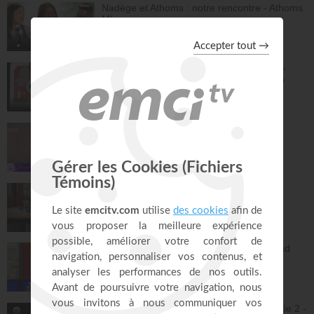
Nadège et Athoms : notre rencontre - Athoms
Mbuma
À table avec Annabelle
44:38
Ciel ouvert - Atmosphère de Prière Vol.2 -
Gordon Zamor - EMCI Musique - Gordon
Zamor, Marie Zamor
Instrumental - Atmosphère de prière
28:50
Jésus est la porte - Dorothée Rajiah
Paris Centre Chrétien
55:12
Vous l'avez déjà - épisode 16 - Andrew
Wommack
La Vérité de l'Évangile
26:29
L'Epître aux Hébreux (épisode 31) - Ayyad
Zarif
Toute la Bible
26:21
Jésus et la dynamique prophétique - partie 2 -