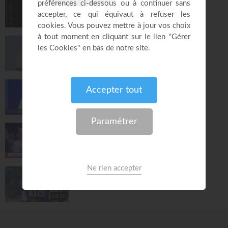
Franck Alexandre
Gospel Vision Center
28:28
La sanctification pour chacun - Jérémy
Sourdril
Église Plénitude
54:14
Le riche insensé - Daniel W. Poulin
Le son du réveil
29:42
La gratitude précède le miracle - Patrice
Martorano
Momentum
52:00
Les livres d'histoire
MLK KIDS
24:29