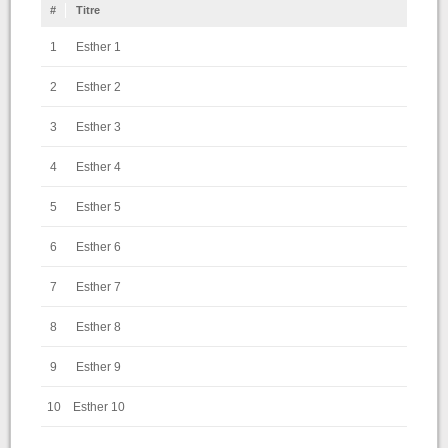
#
Titre
1
Esther 1
2
Esther 2
3
Esther 3
4
Esther 4
5
Esther 5
6
Esther 6
7
Esther 7
8
Esther 8
9
Esther 9
10
Esther 10