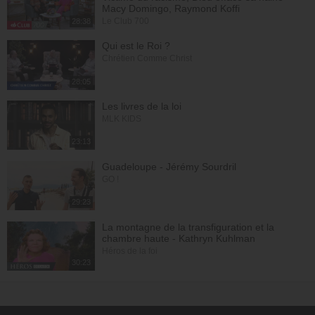
Macy Domingo, Raymond Koffi
Le Club 700
28:38
Qui est le Roi ?
Chrétien Comme Christ
28:05
Les livres de la loi
MLK KIDS
23:13
Guadeloupe - Jérémy Sourdril
GO !
29:23
La montagne de la transfiguration et la
chambre haute - Kathryn Kuhlman
Héros de la foi
30:23