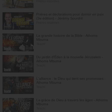
Prières inspirées
30:23
Prières et déclarations pour dormir en paix
(3e édition) - Jérémy Sourdril
Prières inspirées
28:30
La grande histoire de la Bible - Athoms
Mbuma
Teach!
30:08
Du jardin d'Éden à la nouvelle Jérusalem -
Athoms Mbuma
Teach!
32:08
L'alliance : le Dieu qui tient ses promesses -
Athoms Mbuma
Teach!
29:32
La grâce de Dieu à travers les âges - Athoms
Mbuma
Teach!