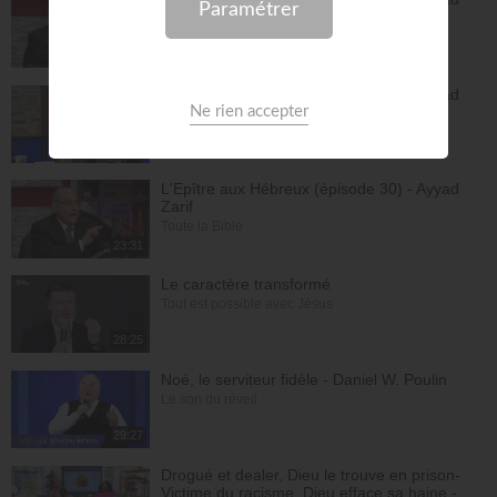
Zarif
Toute la Bible
26:34
L'Epître aux Hébreux (épisode 29) - Ayyad
Zarif
Toute la Bible
28:24
L'Epître aux Hébreux (épisode 30) - Ayyad
Zarif
Toute la Bible
23:31
Le caractère transformé
Tout est possible avec Jésus
28:25
Noé, le serviteur fidèle - Daniel W. Poulin
Le son du réveil
29:27
Drogué et dealer, Dieu le trouve en prison-
Victime du racisme, Dieu efface sa haine -