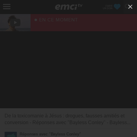
FAIRE
UN DON
EN CE MOMENT
De la toxicomanie à Jésus : drogues, fausses amitiés et
conversion - Réponses avec "Bayless Conley" - Bayless...
Réponses avec "Bayless Conley"