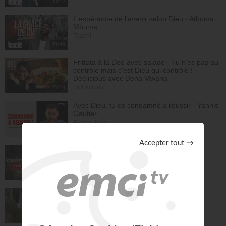
30:12
L'espérance de l'avenir selon Dieu - Athoms
Mbuma
Teach!
30:49
Frittata à la Dee avec salade - Tu n'es pas au
contrôle mais c'est Dieu qui contrôle ! -
Deelicious avec Dena Mwana
DEElicious
26:14
Avec Dieu, tu es condamné à réussir - Yannis
Gautier
Face à Face
32:17
LIVE TEACH! - Les réalités du combat
spirituel avec Athoms Mbuma - Partie 1 -
Michael Lebeau et Aurélie Tchatchou
Live Spéciaux
223:49
Tu es le Dieu qui guérit - Anne-Clémence
Rouffet, Gordon Zamor
Instrumental - Atmosphère de prière
28:34