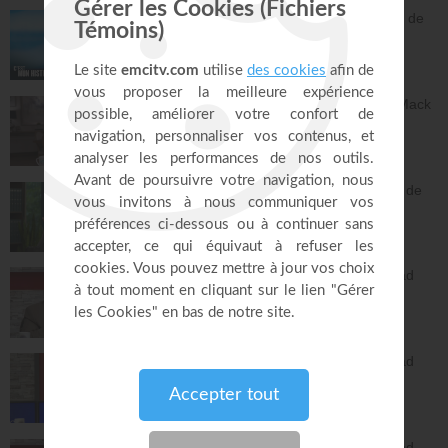
Ancien membre de gang, Jésus m'a sorti de
la rue - Israël
C'est mon histoire
13:32
Dieu peut racheter tes erreurs - Audrey Mack
ZONE RAPHA
27:52
Vous pouvez compter sur les promesses de
Dieu - Bayless Conley
Réponses avec "Bayless Conley"
27:02
L'Epître aux Hébreux (épisode 26) - Ayyad
Zarif
Toute la Bible
26:25
L'Epître aux Hébreux (épisode 27) - Ayyad
Zarif
Toute la Bible
24:55
L'Epître aux Hébreux (épisode 28) - Ayyad