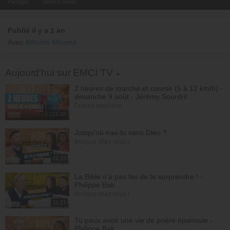
Partager
Version video
Publié il y a 1 an
Avec
Athoms Mbuma
Toggle Dropdown
Aujourd'hui sur EMCI TV
2 heures de marche et course (5 à 12 km/h) -
dimanche 9 août - Jérémy Sourdril
Prières inspirées
121:08
Jusqu'où iras-tu sans Dieu ?
Bonjour chez vous !
31:33
La Bible n'a pas fini de te surprendre ! -
Philippe Bak
Bonjour chez vous !
31:21
Tu peux avoir une vie de prière épanouie -
Philippe Bak