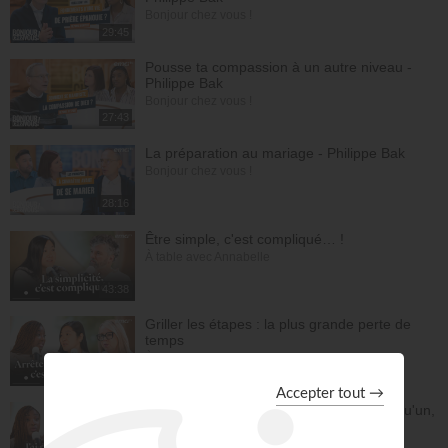
Bonjour chez vous !
29:45
Pousse ta compassion à un autre niveau -
Philippe Bak
Bonjour chez vous !
27:43
La préparation au mariage - Philippe Bak
Bonjour chez vous !
28:16
Être simple, c'est compliqué… !
À table avec Annabelle
43:38
Griller les étapes : la plus grande perte de
temps
À table avec Annabelle
43:53
Dieu m'a révélé quelque chose sur quelqu'un,
dois-je en parler ?
À table avec Annabelle