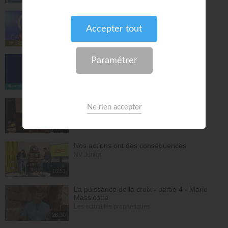
Consécration à Servir dans la moisson -
Samuel Kamuanga
L'heure des Amoureux de Dieu
29:37
Bethesda : Du désespoir à la grâce !
La Porte Ouverte Chrétienne
40:47
L'amour de Dieu pour moi
Mulhouse Kids
33:12
Nos actions ont des conséquences
NV Junior
16:51
La puissance de la croix - partie 4 - Mario
Massicotte
Les actualités prophétiques
28:30