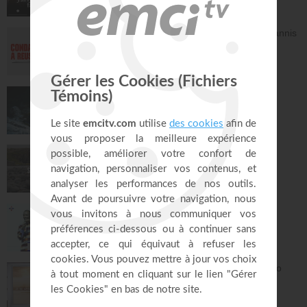
41:37
Avec Dieu, tu es condamné à réussir - Yannis
Gautier
Face à Face
32:17
Dieu de paix - Gordon Zamor
Instrumental - Atmosphère de prière
28:36
Saint, saint, saint - Gordon Zamor
Instrumental - Atmosphère de prière
28:31
Le "GPS" de je suis - Chris Ndikumana
Kanguka
59:51
Je ne manquerai de rien - Partie 1 - Mario
Massicotte
Pain de vie
28:30