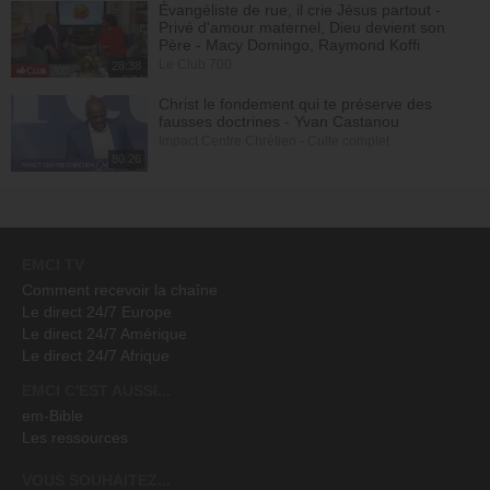
Évangéliste de rue, il crie Jésus partout -
Privé d'amour maternel, Dieu devient son
Père - Macy Domingo, Raymond Koffi
Le Club 700
28:38
Christ le fondement qui te préserve des
fausses doctrines - Yvan Castanou
Impact Centre Chrétien - Culte complet
80:26
EMCI TV
Comment recevoir la chaîne
Le direct 24/7 Europe
Le direct 24/7 Amérique
Le direct 24/7 Afrique
EMCI C'EST AUSSI...
em-Bible
Les ressources
VOUS SOUHAITEZ...