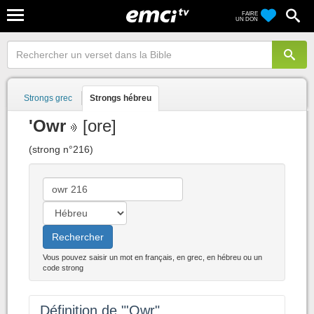
FAIRE
UN DON
Strongs grec
Strongs hébreu
'Owr
[ore]
(strong n°216)
Rechercher
Vous pouvez saisir un mot en français, en grec, en hébreu ou un
code strong
Définition de "'Owr"