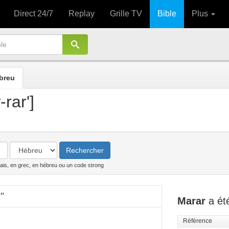
Direct 24/7
Replay
Grille TV
Bible
Plus
breu
rar']
Rechercher
ais, en grec, en hébreu ou un code strong
"
Marar
a été
Référence