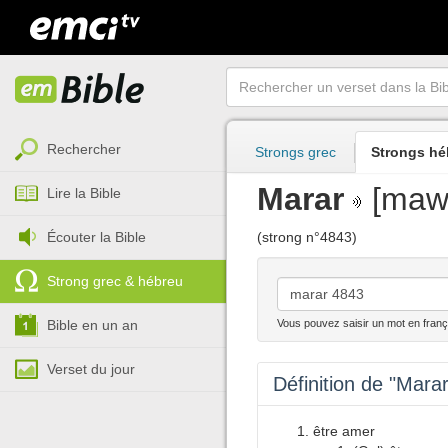
Rechercher
Strongs grec
Strongs hé
Marar
[maw-
Lire la Bible
Écouter la Bible
(strong n°4843)
Strong grec & hébreu
Bible en un an
Vous pouvez saisir un mot en franç
Verset du jour
Définition de "Marar
être amer