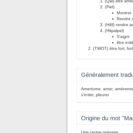
(Qal) être ame
(Piel)
Montrer
Rendre 
(Hifil) rendre 
(Hitpalpel)
S'aigrir
être irri
(TWOT) être fort, forti
Généralement tradui
Amertume, amer, amèrement, 
s'irriter, pleurer
Origine du mot "Ma
Une racine primaire