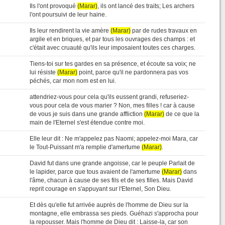
Ils l'ont provoqué
(Marar)
, ils ont lancé des traits; Les archers
l'ont poursuivi de leur haine.
Ils leur rendirent la vie amère
(Marar)
par de rudes travaux en
argile et en briques, et par tous les ouvrages des champs : et
c'était avec cruauté qu'ils leur imposaient toutes ces charges.
Tiens-toi sur tes gardes en sa présence, et écoute sa voix; ne
lui résiste
(Marar)
point, parce qu'il ne pardonnera pas vos
péchés, car mon nom est en lui.
attendriez-vous pour cela qu'ils eussent grandi, refuseriez-
vous pour cela de vous marier ? Non, mes filles ! car à cause
de vous je suis dans une grande affliction
(Marar)
de ce que la
main de l'Eternel s'est étendue contre moi.
Elle leur dit : Ne m'appelez pas Naomi; appelez-moi Mara, car
le Tout-Puissant m'a remplie d'amertume
(Marar)
.
David fut dans une grande angoisse, car le peuple Parlait de
le lapider, parce que tous avaient de l'amertume
(Marar)
dans
l'âme, chacun à cause de ses fils et de ses filles. Mais David
reprit courage en s'appuyant sur l'Eternel, Son Dieu.
Et dès qu'elle fut arrivée auprès de l'homme de Dieu sur la
montagne, elle embrassa ses pieds. Guéhazi s'approcha pour
la repousser. Mais l'homme de Dieu dit : Laisse-la, car son