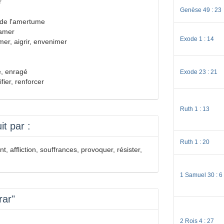
r
Genèse 49 : 23
 de l'amertume
amer
Exode 1 : 14
amer, aigrir, envenimer
té, enragé
Exode 23 : 21
fier, renforcer
Ruth 1 : 13
t par :
Ruth 1 : 20
affliction, souffrances, provoquer, résister,
1 Samuel 30 : 6
rar"
2 Rois 4 : 27