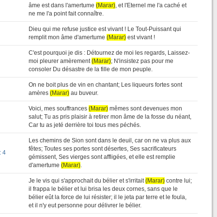
âme est dans l'amertume
(Marar)
, et l'Eternel me l'a caché et
ne me l'a point fait connaître.
Dieu qui me refuse justice est vivant ! Le Tout-Puissant qui
remplit mon âme d'amertume
(Marar)
est vivant !
C'est pourquoi je dis : Détournez de moi les regards, Laissez-
moi pleurer amèrement
(Marar)
; N'insistez pas pour me
consoler Du désastre de la fille de mon peuple.
On ne boit plus de vin en chantant; Les liqueurs fortes sont
amères
(Marar)
au buveur.
Voici, mes souffrances
(Marar)
mêmes sont devenues mon
salut; Tu as pris plaisir à retirer mon âme de la fosse du néant,
Car tu as jeté derrière toi tous mes péchés.
Les chemins de Sion sont dans le deuil, car on ne va plus aux
fêtes; Toutes ses portes sont désertes, Ses sacrificateurs
: 4
gémissent, Ses vierges sont affligées, et elle est remplie
d'amertume
(Marar)
.
Je le vis qui s'approchait du bélier et s'irritait
(Marar)
contre lui;
il frappa le bélier et lui brisa les deux cornes, sans que le
bélier eût la force de lui résister; il le jeta par terre et le foula,
et il n'y eut personne pour délivrer le bélier.