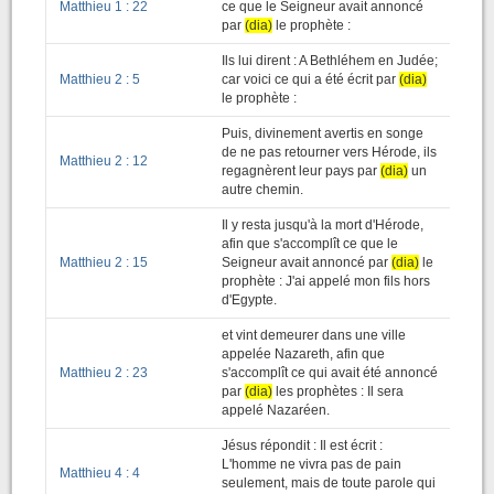
Matthieu 1 : 22
ce que le Seigneur avait annoncé
par
(dia)
le prophète :
Ils lui dirent : A Bethléhem en Judée;
Matthieu 2 : 5
car voici ce qui a été écrit par
(dia)
le prophète :
Puis, divinement avertis en songe
de ne pas retourner vers Hérode, ils
Matthieu 2 : 12
regagnèrent leur pays par
(dia)
un
autre chemin.
Il y resta jusqu'à la mort d'Hérode,
afin que s'accomplît ce que le
Matthieu 2 : 15
Seigneur avait annoncé par
(dia)
le
prophète : J'ai appelé mon fils hors
d'Egypte.
et vint demeurer dans une ville
appelée Nazareth, afin que
Matthieu 2 : 23
s'accomplît ce qui avait été annoncé
par
(dia)
les prophètes : Il sera
appelé Nazaréen.
Jésus répondit : Il est écrit :
L'homme ne vivra pas de pain
Matthieu 4 : 4
seulement, mais de toute parole qui