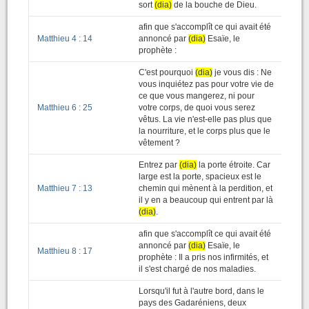
sort
(dia)
de la bouche de Dieu.
afin que s'accomplît ce qui avait été
Matthieu 4 : 14
annoncé par
(dia)
Esaïe, le
prophète :
C'est pourquoi
(dia)
je vous dis : Ne
vous inquiétez pas pour votre vie de
ce que vous mangerez, ni pour
Matthieu 6 : 25
votre corps, de quoi vous serez
vêtus. La vie n'est-elle pas plus que
la nourriture, et le corps plus que le
vêtement ?
Entrez par
(dia)
la porte étroite. Car
large est la porte, spacieux est le
Matthieu 7 : 13
chemin qui mènent à la perdition, et
il y en a beaucoup qui entrent par là
(dia)
.
afin que s'accomplît ce qui avait été
annoncé par
(dia)
Esaïe, le
Matthieu 8 : 17
prophète : Il a pris nos infirmités, et
il s'est chargé de nos maladies.
Lorsqu'il fut à l'autre bord, dans le
pays des Gadaréniens, deux