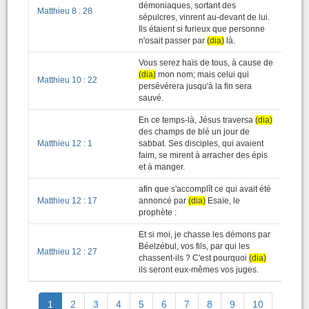
démoniaques, sortant des
Matthieu 8 : 28
sépulcres, vinrent au-devant de lui.
Ils étaient si furieux que personne
n'osait passer par
(dia)
là.
Vous serez haïs de tous, à cause de
(dia)
mon nom; mais celui qui
Matthieu 10 : 22
persévérera jusqu'à la fin sera
sauvé.
En ce temps-là, Jésus traversa
(dia)
des champs de blé un jour de
Matthieu 12 : 1
sabbat. Ses disciples, qui avaient
faim, se mirent à arracher des épis
et à manger.
afin que s'accomplît ce qui avait été
Matthieu 12 : 17
annoncé par
(dia)
Esaïe, le
prophète :
Et si moi, je chasse les démons par
Béelzébul, vos fils, par qui les
Matthieu 12 : 27
chassent-ils ? C'est pourquoi
(dia)
ils seront eux-mêmes vos juges.
1
2
3
4
5
6
7
8
9
10