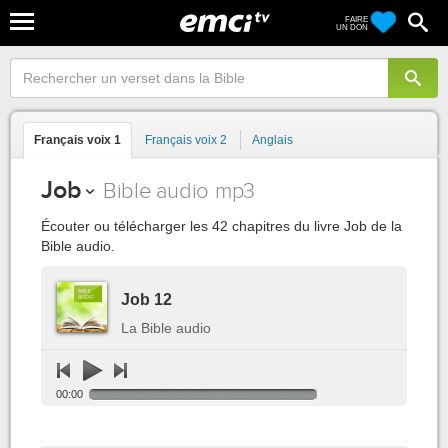
FAIRE
UN DON
Français voix 1
Français voix 2
Anglais
Job
Bible audio mp3
Écouter ou télécharger les 42 chapitres du livre Job de la
Bible audio.
Job 12
La Bible audio
00:00