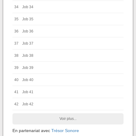
34
Job 34
35
Job 35
36
Job 36
37
Job 37
38
Job 38
39
Job 39
40
Job 40
41
Job 41
42
Job 42
Voir plus...
En partenariat avec
Trésor Sonore