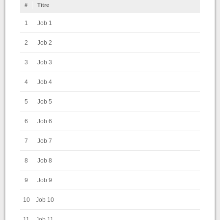
#
Titre
1
Job 1
2
Job 2
3
Job 3
4
Job 4
5
Job 5
6
Job 6
7
Job 7
8
Job 8
9
Job 9
10
Job 10
11
Job 11